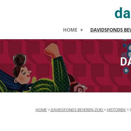
Ga
da
direct
naar
de
HOME
DAVIDSFONDS BE
hoofdinhoud
D
HOME
>
DAVIDSFONDS BEVEREN-ZUID
>
HISTORIEK
> 