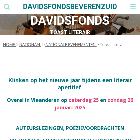
DAVIDSFONDSBEVERENZUID
Ga
direct
DAVIDSFONDS
naar
de
TOAST LITERAIR
hoofdinhoud
HOME
>
NATIONAAL
>
NATIONALE EVENEMENTEN
> Toast Literair
Klinken op het nieuwe jaar tijdens een literair
aperitief
Overal in Vlaanderen op
zaterdag 25
en
zondag 26
januari 2025
AUTEURSLEZINGEN, POËZIEVOORDRACHTEN