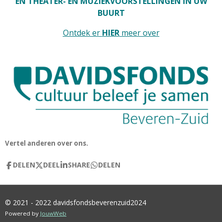
EN THEATER- EN MUZIEKVOORSTELLINGEN IN UW
BUURT
Ontdek er
HIER
meer over
Vertel anderen over ons.
DELEN
DEEL
SHARE
DELEN
© 2021 - 2022 davidsfondsbeverenzuid2024
Powered by
JouwWeb